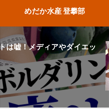
めだか水産 登攀部
トは嘘！メディアやダイエッ